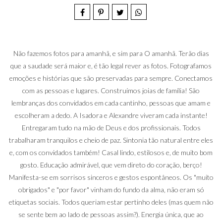
Não fazemos fotos para amanhã, e sim para O amanhã. Terão dias
que a saudade será maior e, é tão legal rever as fotos. Fotografamos
emoções e histórias que são preservadas para sempre. Conectamos
com as pessoas e lugares. Construímos joias de família! São
lembranças dos convidados em cada cantinho, pessoas que amam e
escolheram a dedo. A Isadora e Alexandre viveram cada instante!
Entregaram tudo na mão de Deus e dos profissionais. Todos
trabalharam tranquilos e cheio de paz. Sintonia tão natural entre eles
e, com os convidados também! Casal lindo, estilosos e, de muito bom
gosto. Educação admirável, que vem direto do coração, berço!
Manifesta-se em sorrisos sinceros e gestos espontâneos. Os "muito
obrigados" e "por favor" vinham do fundo da alma, não eram só
etiquetas sociais. Todos queriam estar pertinho deles (mas quem não
se sente bem ao lado de pessoas assim?). Energia única, que ao