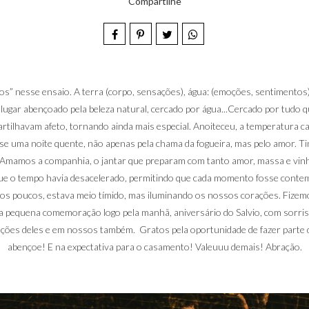
Compartilhe
” nesse ensaio. A terra (corpo, sensações), água: (emoções, sentimentos),
 lugar abençoado pela beleza natural, cercado por água...Cercado por tudo 
rtilhavam afeto, tornando ainda mais especial. Anoiteceu, a temperatura c
u-se uma noite quente, não apenas pela chama da fogueira, mas pelo amor. T
..Amamos a companhia, o jantar que preparam com tanto amor, massa e vinho
 que o tempo havia desacelerado, permitindo que cada momento fosse contem
aos poucos, estava meio tímido, mas iluminando os nossos corações. Fize
uma pequena comemoração logo pela manhã, aniversário do Salvio, com sorri
ações deles e em nossos também. Gratos pela oportunidade de fazer part
abençoe! E na expectativa para o casamento! Valeuuu demais! Abração.