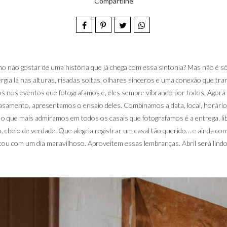
Compartilhe
não gostar de uma história que já chega com essa sintonia? Mas não é só
rgia lá nas alturas, risadas soltas, olhares sinceros e uma conexão que 
nos eventos que fotografamos e, eles sempre vibrando por todos. Agora 
 casamento, apresentamos o ensaio deles. Combinamos a data, local, horário 
! E o que mais admiramos em todos os casais que fotografamos é a entrega, 
do, cheio de verdade. Que alegria registrar um casal tão querido… e ainda c
tou com um dia maravilhoso. Aproveitem essas lembranças. Abril será lin