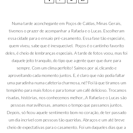
Numa tarde aconchegante em Poços de Caldas, Minas Gerais,
tivemos o prazer de acompanhar a Rafaela e o Lucas. Escolheram
essa cidade para o ensaio pré-casamento. Essa fase tão especial e,
quem viveu, sabe que é inesquecível. Poços é o cantinho favorito
deles, é cheio de lembranças especiais. A tarde de fotos voou, mas foi
daquele jeito tranquilo, do tipo que a gente quer que dure para
sempre. Com um clima perfeito! Saímos por aí, clicando e
aproveitando cada momento juntos. E, é claro que não podia faltar
uma paradinha numa cafeteria charmosa, né? Foi lá que tiramos um
tempinho para mais fotos e para tomar um café delicioso. Trocamos
risadas, histórias, nos conhecemos melhor...A Rafaela e o Lucas são
pessoas maravilhosas, amamos o tempo que passamos juntos.
Depois, só ficou aquele sentimento bom no coração, de ter passado
um dia incrível com pessoas tão queridas. Abraços e um até breve
cheio de expectativas para o casamento. Foi um daqueles dias que a