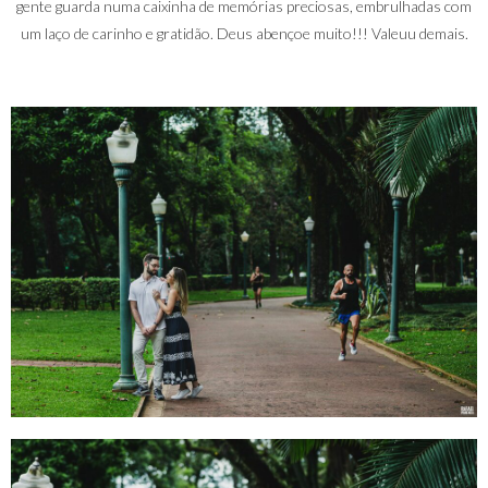
gente guarda numa caixinha de memórias preciosas, embrulhadas com
um laço de carinho e gratidão. Deus abençoe muito!!! Valeuu demais.